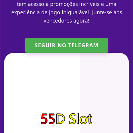
tem acesso a promoções incríveis e uma
experiência de jogo inigualável. Junte-se aos
vencedores agora!
SEGUIR NO TELEGRAM