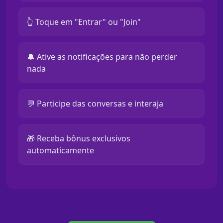
👆 Toque em "Entrar" ou "Join"
🔔 Ative as notificações para não perder
nada
💬 Participe das conversas e interaja
🎁 Receba bônus exclusivos
automaticamente