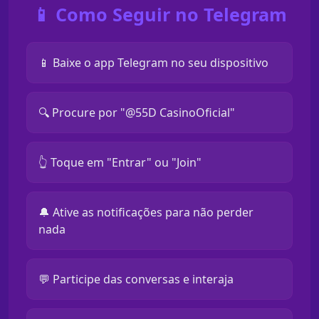
📱 Como Seguir no Telegram
📱 Baixe o app Telegram no seu dispositivo
🔍 Procure por "@55D CasinoOficial"
👆 Toque em "Entrar" ou "Join"
🔔 Ative as notificações para não perder
nada
💬 Participe das conversas e interaja