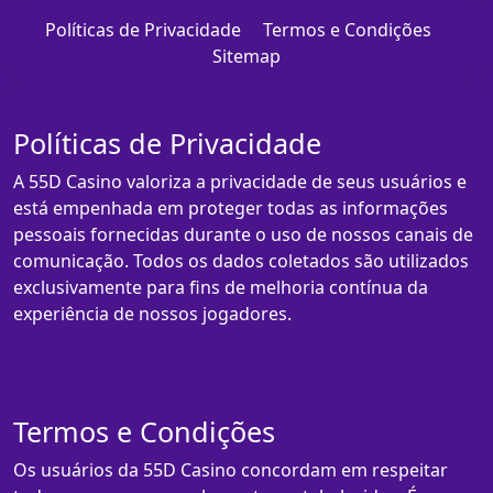
Políticas de Privacidade
Termos e Condições
Sitemap
Políticas de Privacidade
A 55D Casino valoriza a privacidade de seus usuários e
está empenhada em proteger todas as informações
pessoais fornecidas durante o uso de nossos canais de
comunicação. Todos os dados coletados são utilizados
exclusivamente para fins de melhoria contínua da
experiência de nossos jogadores.
Termos e Condições
Os usuários da 55D Casino concordam em respeitar