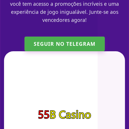
você tem acesso a promoções incríveis e uma
experiência de jogo inigualável. Junte-se aos
vencedores agora!
SEGUIR NO TELEGRAM