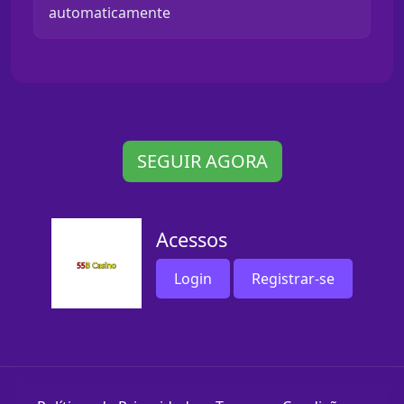
automaticamente
SEGUIR AGORA
Acessos
Login
Registrar-se