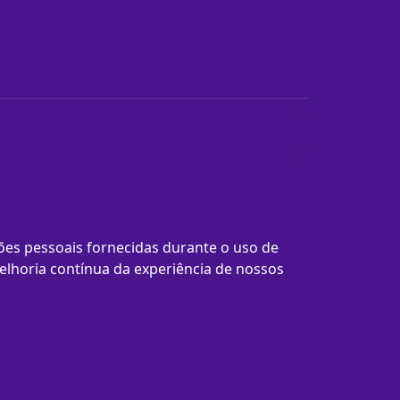
ões pessoais fornecidas durante o uso de
elhoria contínua da experiência de nossos