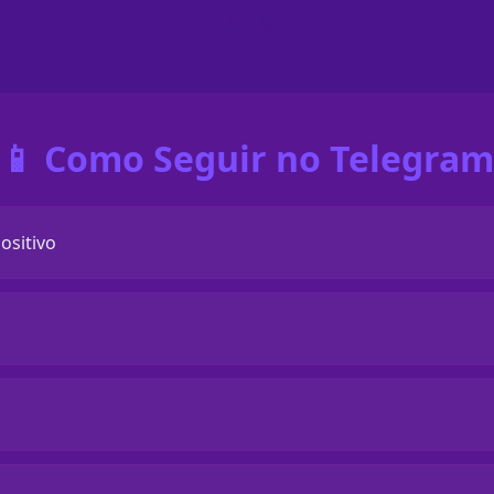
📱 Como Seguir no Telegram
ositivo