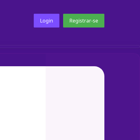
Login
Registrar-se