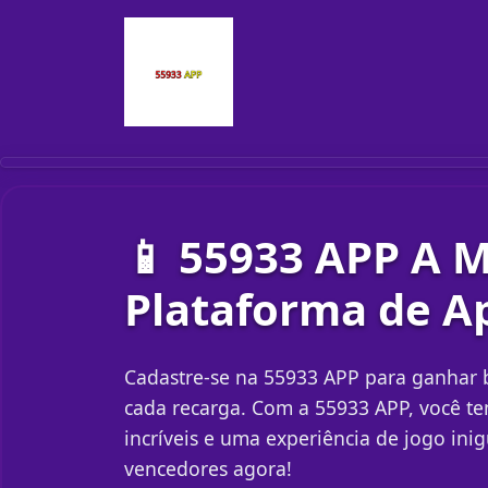
📱 55933 APP A 
Plataforma de A
Cadastre-se na 55933 APP para ganhar 
cada recarga. Com a 55933 APP, você t
incríveis e uma experiência de jogo inig
vencedores agora!