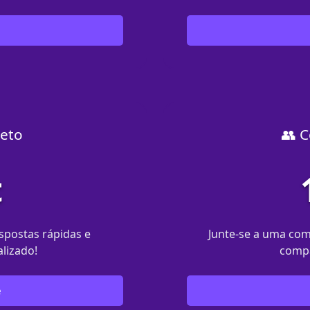
reto
👥 
t
espostas rápidas e
Junte-se a uma com
lizado!
compa
e