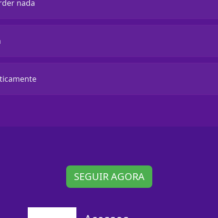
erder nada
a
aticamente
SEGUIR AGORA