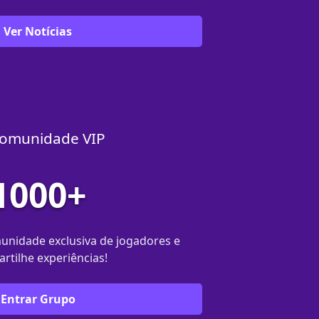
Ver Notícias
Comunidade VIP
1000+
unidade exclusiva de jogadores e
rtilhe experiências!
Entrar Grupo