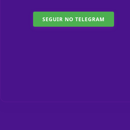
SEGUIR NO TELEGRAM