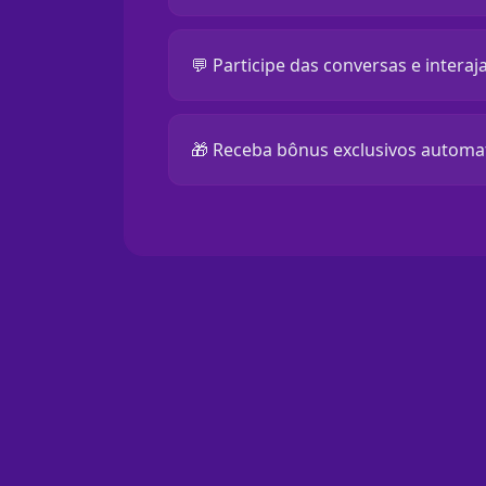
💬 Participe das conversas e interaj
🎁 Receba bônus exclusivos autom