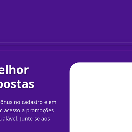
elhor
postas
bônus no cadastro e em
em acesso a promoções
ualável. Junte-se aos