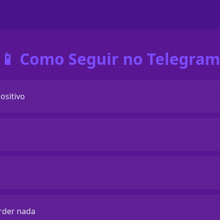
📱 Como Seguir no Telegram
ositivo
erder nada