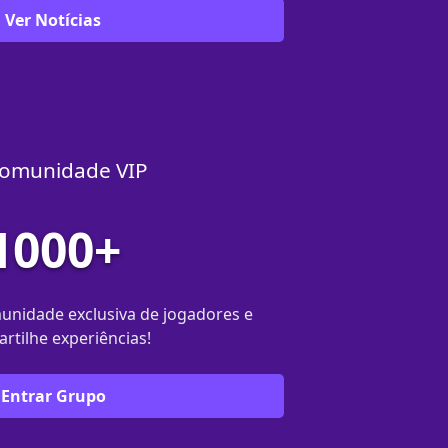
Ver Notícias
Comunidade VIP
1000+
unidade exclusiva de jogadores e
rtilhe experiências!
Entrar Grupo