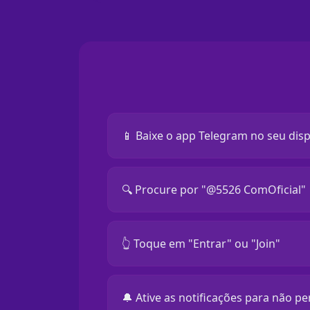
📱 Baixe o app Telegram no seu disp
🔍 Procure por "@5526 ComOficial"
👆 Toque em "Entrar" ou "Join"
🔔 Ative as notificações para não p