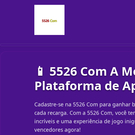
📱 5526 Com A M
Plataforma de A
Cadastre-se na 5526 Com para ganhar 
cada recarga. Com a 5526 Com, você t
incríveis e uma experiência de jogo inig
vencedores agora!