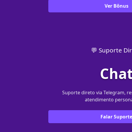
Ver Bônus
💬 Suporte Di
Cha
Suporte direto via Telegram, r
atendimento persona
Falar Suport