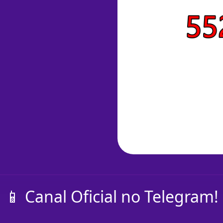
📱 Canal Oficial no Telegram!