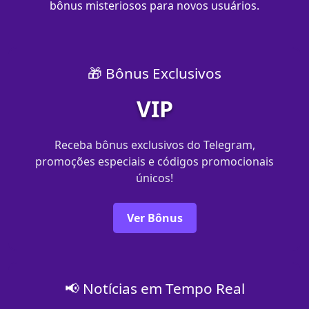
bônus misteriosos para novos usuários.
🎁 Bônus Exclusivos
VIP
Receba bônus exclusivos do Telegram,
promoções especiais e códigos promocionais
únicos!
Ver Bônus
📢 Notícias em Tempo Real