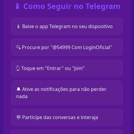
📱 Como Seguir no Telegram
📱 Baixe o app Telegram no seu dispositivo
🔍 Procure por "@54999 Com LoginOficial"
👆 Toque em "Entrar" ou "Join"
🔔 Ative as notificações para não perder
nada
💬 Participe das conversas e interaja