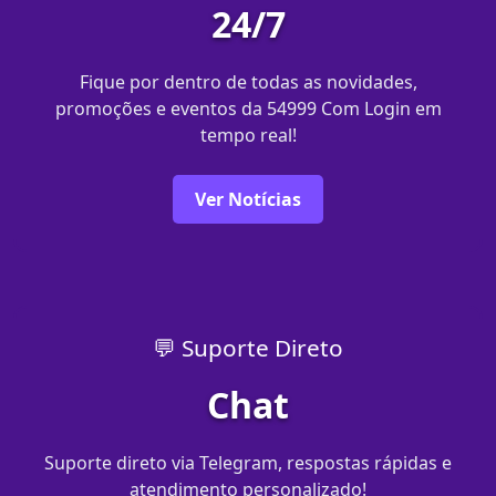
24/7
Fique por dentro de todas as novidades,
promoções e eventos da 54999 Com Login em
tempo real!
Ver Notícias
💬 Suporte Direto
Chat
Suporte direto via Telegram, respostas rápidas e
atendimento personalizado!