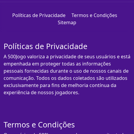
Políticas de Privacidade
Termos e Condições
Sitemap
Políticas de Privacidade
A 500Jogo valoriza a privacidade de seus usuários e está
empenhada em proteger todas as informações
pessoais fornecidas durante o uso de nossos canais de
comunicação. Todos os dados coletados são utilizados
exclusivamente para fins de melhoria contínua da
experiência de nossos jogadores.
Termos e Condições