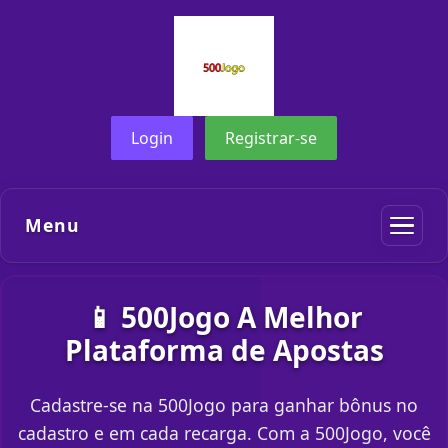
Login
Registrar-se
Menu
📱 500Jogo A Melhor
Plataforma de Apostas
Cadastre-se na 500Jogo para ganhar bônus no
cadastro e em cada recarga. Com a 500Jogo, você