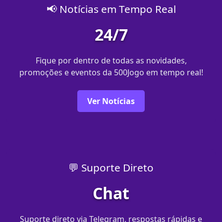
📢 Notícias em Tempo Real
24/7
Fique por dentro de todas as novidades,
promoções e eventos da 500Jogo em tempo real!
Ver Notícias
💬 Suporte Direto
Chat
Suporte direto via Telegram, respostas rápidas e