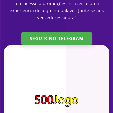
tem acesso a promoções incríveis e uma
experiência de jogo inigualável. Junte-se aos
vencedores agora!
SEGUIR NO TELEGRAM