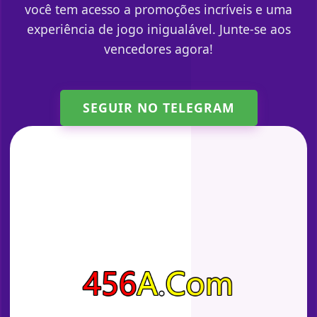
você tem acesso a promoções incríveis e uma
experiência de jogo inigualável. Junte-se aos
vencedores agora!
SEGUIR NO TELEGRAM