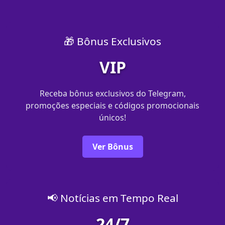
🎁 Bônus Exclusivos
VIP
Receba bônus exclusivos do Telegram,
promoções especiais e códigos promocionais
únicos!
Ver Bônus
📢 Notícias em Tempo Real
24/7