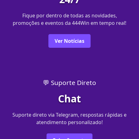
Fique por dentro de todas as novidades,
promoções e eventos da 444Win em tempo real!
Ver Notícias
💬 Suporte Direto
Chat
Suporte direto via Telegram, respostas rápidas e
atendimento personalizado!