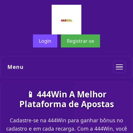
Login
Registrar-se
Menu
📱 444Win A Melhor
Plataforma de Apostas
Cadastre-se na 444Win para ganhar bônus no
cadastro e em cada recarga. Com a 444Win, você