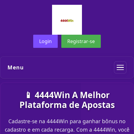
Login
Registrar-se
Menu
📱 4444Win A Melhor
Plataforma de Apostas
Cadastre-se na 4444Win para ganhar bônus no
cadastro e em cada recarga. Com a 4444Win, você