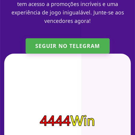
tem acesso a promoções incríveis e uma
experiência de jogo inigualável. Junte-se aos
vencedores agora!
SEGUIR NO TELEGRAM