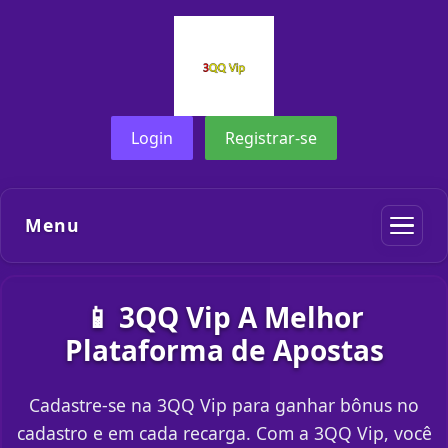
Login
Registrar-se
Menu
📱 3QQ Vip A Melhor
Plataforma de Apostas
Cadastre-se na 3QQ Vip para ganhar bônus no
cadastro e em cada recarga. Com a 3QQ Vip, você