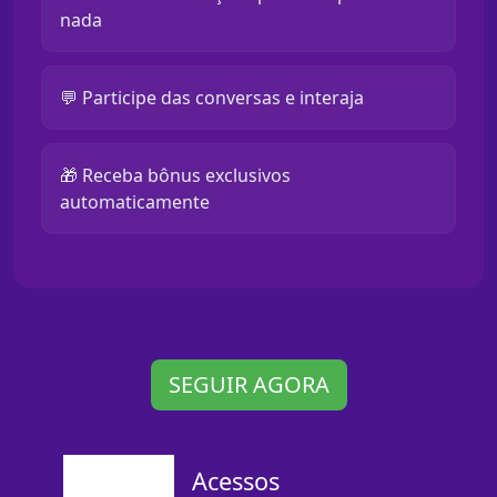
nada
💬 Participe das conversas e interaja
🎁 Receba bônus exclusivos
automaticamente
SEGUIR AGORA
Acessos