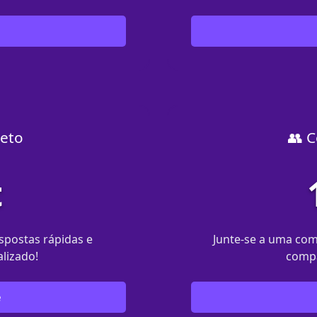
reto
👥 
t
espostas rápidas e
Junte-se a uma com
lizado!
compa
e