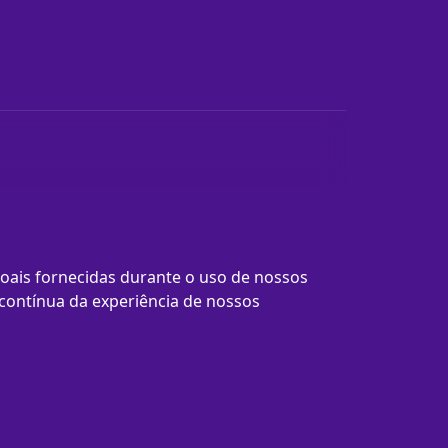
oais fornecidas durante o uso de nossos
 contínua da experiência de nossos