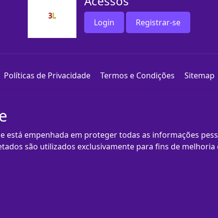
Acessos
Login
Registrar-se
Políticas de Privacidade
Termos e Condições
Sitemap
de
os e está empenhada em proteger todas as informações pess
tados são utilizados exclusivamente para fins de melhoria