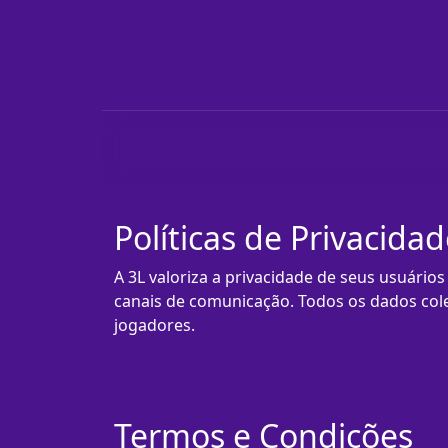
Políticas de Privacida
A 3L valoriza a privacidade de seus usuári
canais de comunicação. Todos os dados cole
jogadores.
Termos e Condições