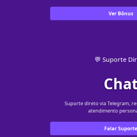
Ver Bônus
💬 Suporte Di
Cha
Suporte direto via Telegram, r
atendimento persona
Falar Suport