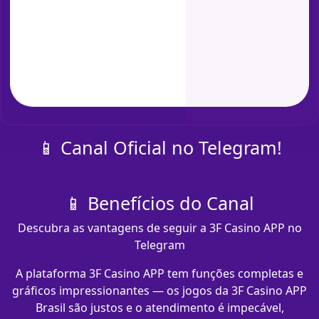
📱 Canal Oficial no Telegram!
📱 Benefícios do Canal
Descubra as vantagens de seguir a 3F Casino APP no
Telegram
A plataforma 3F Casino APP tem funções completas e
gráficos impressionantes — os jogos da 3F Casino APP
Brasil são justos e o atendimento é impecável,