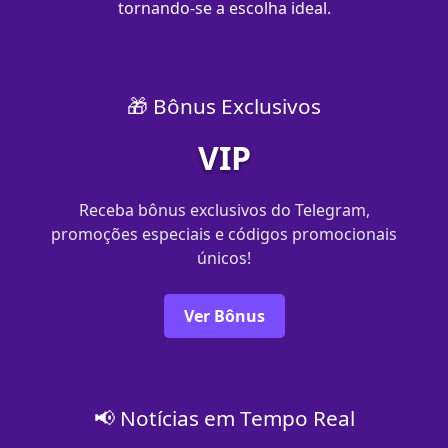
tornando-se a escolha ideal.
🎁 Bônus Exclusivos
VIP
Receba bônus exclusivos do Telegram,
promoções especiais e códigos promocionais
únicos!
Ver Bônus
📢 Notícias em Tempo Real