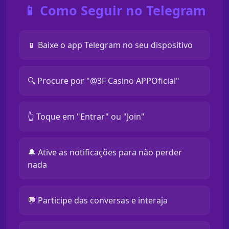
📱 Como Seguir no Telegram
📱 Baixe o app Telegram no seu dispositivo
🔍 Procure por "@3F Casino APPOficial"
👆 Toque em "Entrar" ou "Join"
🔔 Ative as notificações para não perder
nada
💬 Participe das conversas e interaja