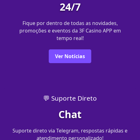
24/7
Fique por dentro de todas as novidades,
promoções e eventos da 3F Casino APP em
tempo real!
Ver Notícias
💬 Suporte Direto
Chat
Suporte direto via Telegram, respostas rápidas e
atendimento personalizado!