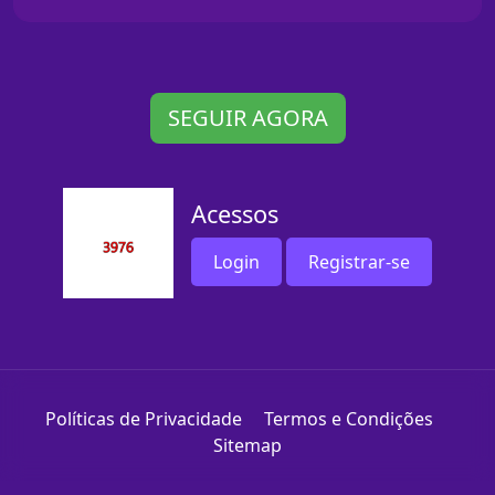
SEGUIR AGORA
Acessos
Login
Registrar-se
Políticas de Privacidade
Termos e Condições
Sitemap