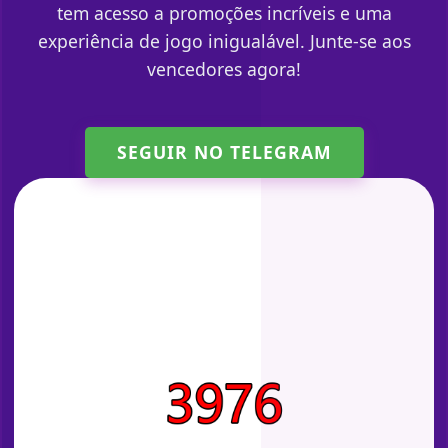
tem acesso a promoções incríveis e uma
experiência de jogo inigualável. Junte-se aos
vencedores agora!
SEGUIR NO TELEGRAM