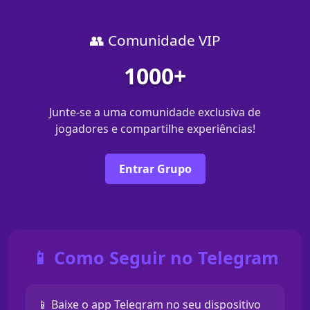
👥 Comunidade VIP
1000+
Junte-se a uma comunidade exclusiva de
jogadores e compartilhe experiências!
Entrar Grupo
📱 Como Seguir no Telegram
📱 Baixe o app Telegram no seu dispositivo