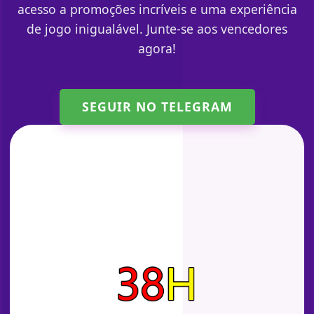
acesso a promoções incríveis e uma experiência
de jogo inigualável. Junte-se aos vencedores
agora!
SEGUIR NO TELEGRAM