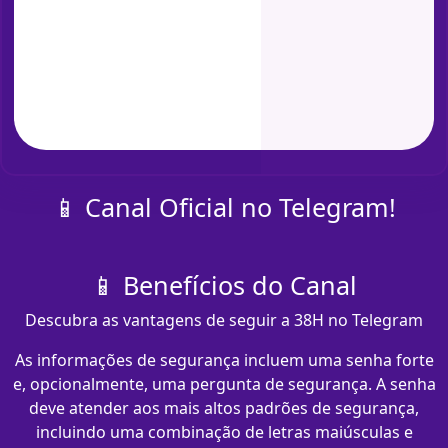
📱 Canal Oficial no Telegram!
📱 Benefícios do Canal
Descubra as vantagens de seguir a 38H no Telegram
As informações de segurança incluem uma senha forte
e, opcionalmente, uma pergunta de segurança. A senha
deve atender aos mais altos padrões de segurança,
incluindo uma combinação de letras maiúsculas e