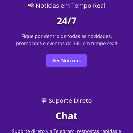
📢 Notícias em Tempo Real
24/7
Fique por dentro de todas as novidades,
promoções e eventos da 38H em tempo real!
Ver Notícias
💬 Suporte Direto
Chat
Suporte direto via Telegram, respostas rápidas e