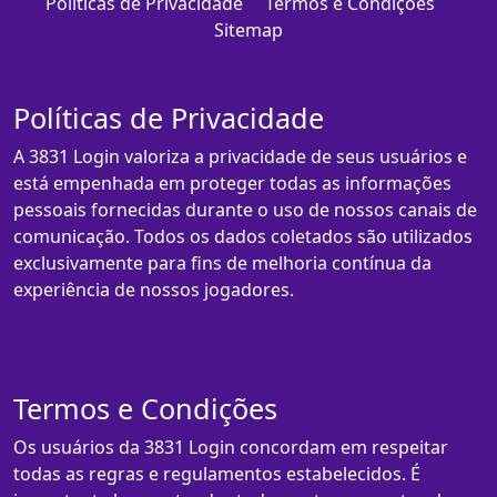
Políticas de Privacidade
Termos e Condições
Sitemap
Políticas de Privacidade
A 3831 Login valoriza a privacidade de seus usuários e
está empenhada em proteger todas as informações
pessoais fornecidas durante o uso de nossos canais de
comunicação. Todos os dados coletados são utilizados
exclusivamente para fins de melhoria contínua da
experiência de nossos jogadores.
Termos e Condições
Os usuários da 3831 Login concordam em respeitar
todas as regras e regulamentos estabelecidos. É