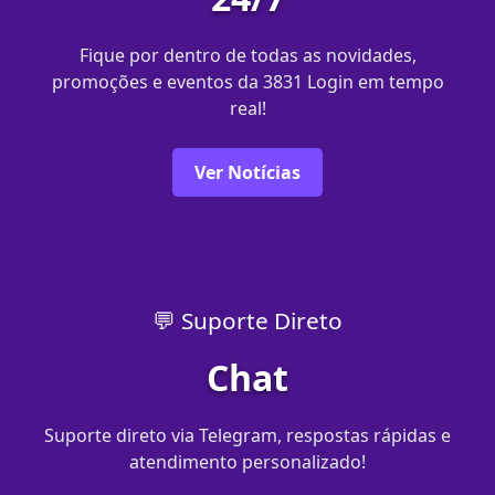
Fique por dentro de todas as novidades,
promoções e eventos da 3831 Login em tempo
real!
Ver Notícias
💬 Suporte Direto
Chat
Suporte direto via Telegram, respostas rápidas e
atendimento personalizado!