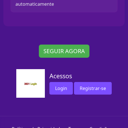
automaticamente
SEGUIR AGORA
Acessos
Login
Registrar-se