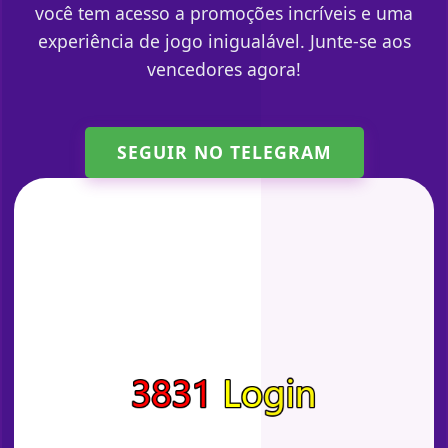
você tem acesso a promoções incríveis e uma
experiência de jogo inigualável. Junte-se aos
vencedores agora!
SEGUIR NO TELEGRAM