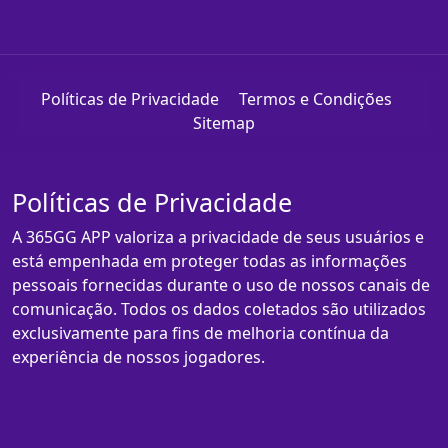
Políticas de Privacidade
Termos e Condições
Sitemap
Políticas de Privacidade
A 365GG APP valoriza a privacidade de seus usuários e
está empenhada em proteger todas as informações
pessoais fornecidas durante o uso de nossos canais de
comunicação. Todos os dados coletados são utilizados
exclusivamente para fins de melhoria contínua da
experiência de nossos jogadores.