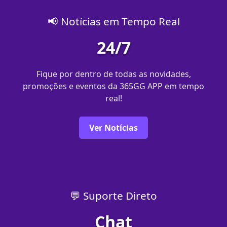
📢 Notícias em Tempo Real
24/7
Fique por dentro de todas as novidades,
promoções e eventos da 365GG APP em tempo
real!
Ver Notícias
💬 Suporte Direto
Chat