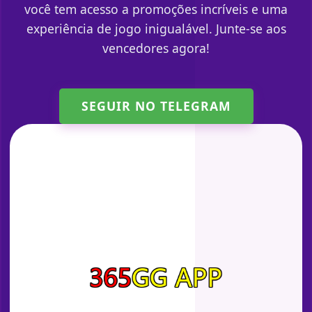
você tem acesso a promoções incríveis e uma
experiência de jogo inigualável. Junte-se aos
vencedores agora!
SEGUIR NO TELEGRAM