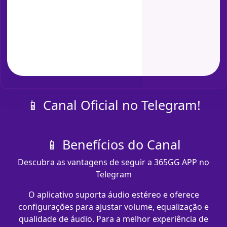
📱 Canal Oficial no Telegram!
📱 Benefícios do Canal
Descubra as vantagens de seguir a 365GG APP no
Telegram
O aplicativo suporta áudio estéreo e oferece
configurações para ajustar volume, equalização e
qualidade de áudio. Para a melhor experiência de