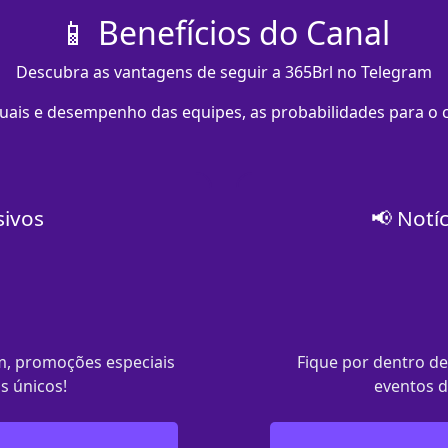
📱 Benefícios do Canal
Descubra as vantagens de seguir a 365Brl no Telegram
uais e desempenho das equipes, as probabilidades para o c
sivos
📢 Notí
m, promoções especiais
Fique por dentro d
s únicos!
eventos d