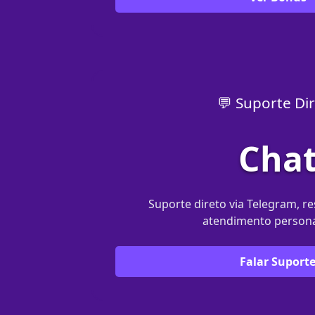
💬 Suporte Di
Cha
Suporte direto via Telegram, r
atendimento persona
Falar Suport