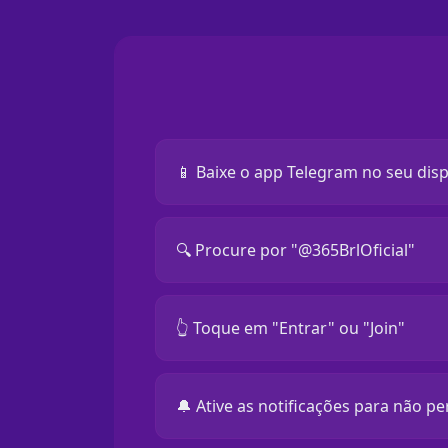
📱 Baixe o app Telegram no seu disp
🔍 Procure por "@365BrlOficial"
👆 Toque em "Entrar" ou "Join"
🔔 Ative as notificações para não p