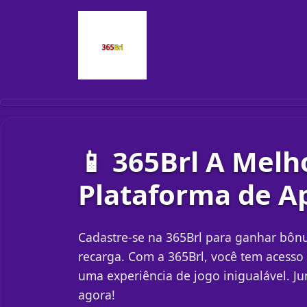
📱 365Brl A Melh
Plataforma de A
Cadastre-se na 365Brl para ganhar bôn
recarga. Com a 365Brl, você tem acesso 
uma experiência de jogo inigualável. J
agora!