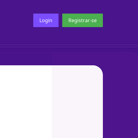
Login
Registrar-se