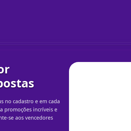
or
postas
us no cadastro e em cada
a promoções incríveis e
unte-se aos vencedores