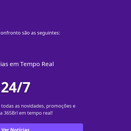
onfronto são as seguintes:
cias em Tempo Real
24/7
e todas as novidades, promoções e
a 365Brl em tempo real!
Ver Notícias