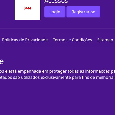
Acessos
Login
Registrar-se
Políticas de Privacidade
Termos e Condições
Sitemap
de
rios e está empenhada em proteger todas as informações p
tados são utilizados exclusivamente para fins de melhoria