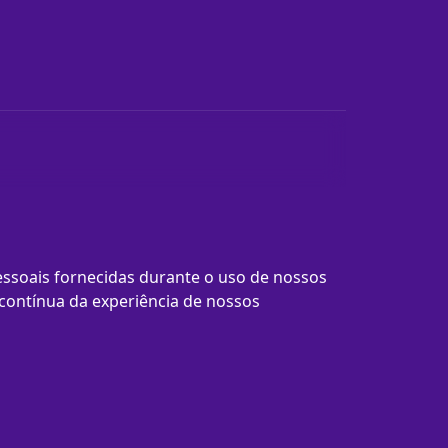
essoais fornecidas durante o uso de nossos
 contínua da experiência de nossos