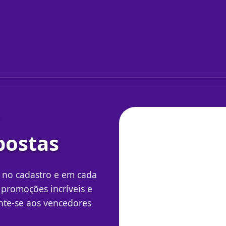
postas
 no cadastro e em cada
 promoções incríveis e
unte-se aos vencedores