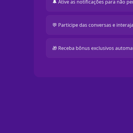
🔔 Ative as notificações para não p
💬 Participe das conversas e interaj
🎁 Receba bônus exclusivos autom