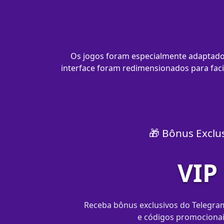
Os jogos foram especialmente adaptados 
interface foram redimensionados para faci
🎁 Bônus Exclu
VIP
Receba bônus exclusivos do Telegra
e códigos promocionai