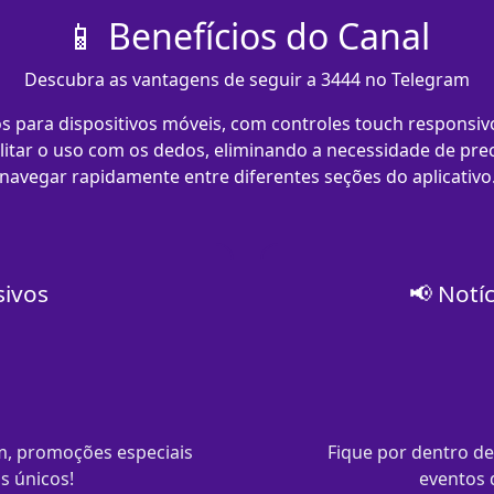
📱 Benefícios do Canal
Descubra as vantagens de seguir a 3444 no Telegram
para dispositivos móveis, com controles touch responsivo
litar o uso com os dedos, eliminando a necessidade de pre
navegar rapidamente entre diferentes seções do aplicativo
sivos
📢 Notí
m, promoções especiais
Fique por dentro d
s únicos!
eventos 