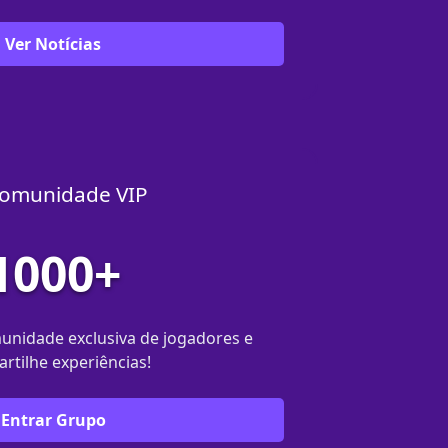
Ver Notícias
Comunidade VIP
1000+
unidade exclusiva de jogadores e
rtilhe experiências!
Entrar Grupo