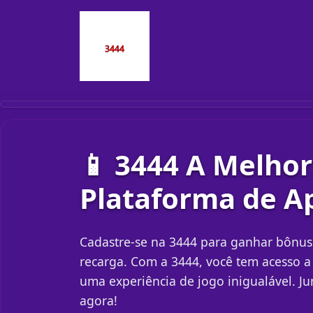
📱 3444 A Melhor
Plataforma de A
Cadastre-se na 3444 para ganhar bônus
recarga. Com a 3444, você tem acesso a
uma experiência de jogo inigualável. J
agora!