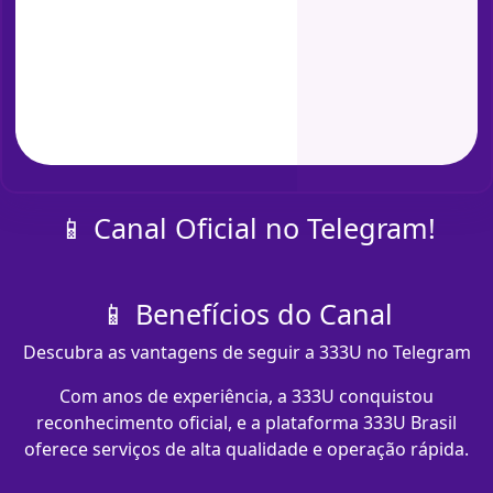
📱 Canal Oficial no Telegram!
📱 Benefícios do Canal
Descubra as vantagens de seguir a 333U no Telegram
Com anos de experiência, a 333U conquistou
reconhecimento oficial, e a plataforma 333U Brasil
oferece serviços de alta qualidade e operação rápida.