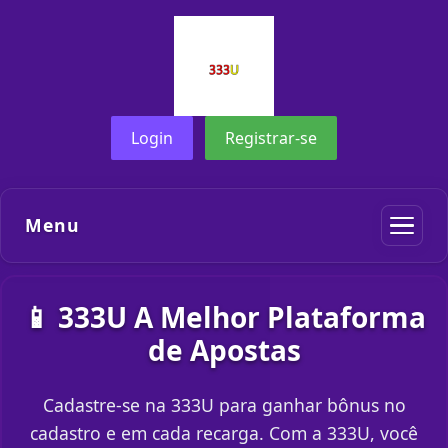
Login
Registrar-se
Menu
📱 333U A Melhor Plataforma
de Apostas
Cadastre-se na 333U para ganhar bônus no
cadastro e em cada recarga. Com a 333U, você