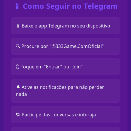
📱 Como Seguir no Telegram
📱 Baixe o app Telegram no seu dispositivo
🔍 Procure por "@333Game.ComOficial"
👆 Toque em "Entrar" ou "Join"
🔔 Ative as notificações para não perder
nada
💬 Participe das conversas e interaja