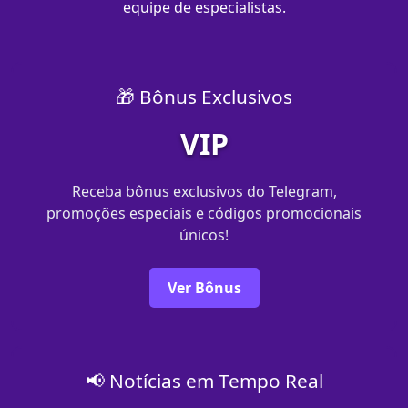
equipe de especialistas.
🎁 Bônus Exclusivos
VIP
Receba bônus exclusivos do Telegram,
promoções especiais e códigos promocionais
únicos!
Ver Bônus
📢 Notícias em Tempo Real