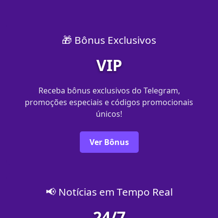
🎁 Bônus Exclusivos
VIP
Receba bônus exclusivos do Telegram,
promoções especiais e códigos promocionais
únicos!
Ver Bônus
📢 Notícias em Tempo Real
24/7