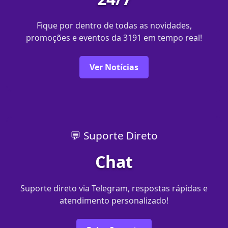
Fique por dentro de todas as novidades,
promoções e eventos da 3191 em tempo real!
Ver Notícias
💬 Suporte Direto
Chat
Suporte direto via Telegram, respostas rápidas e
atendimento personalizado!