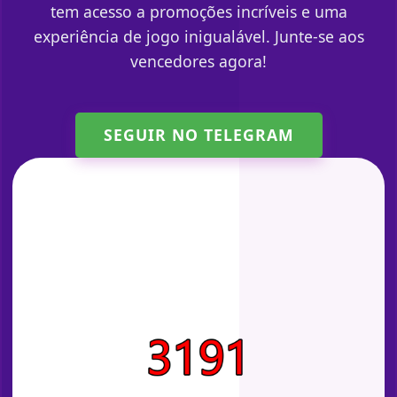
tem acesso a promoções incríveis e uma
experiência de jogo inigualável. Junte-se aos
vencedores agora!
SEGUIR NO TELEGRAM