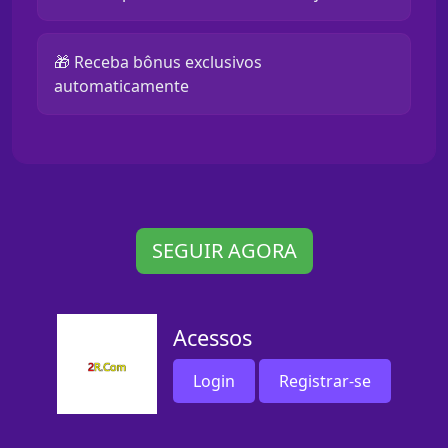
🎁 Receba bônus exclusivos
automaticamente
SEGUIR AGORA
Acessos
Login
Registrar-se