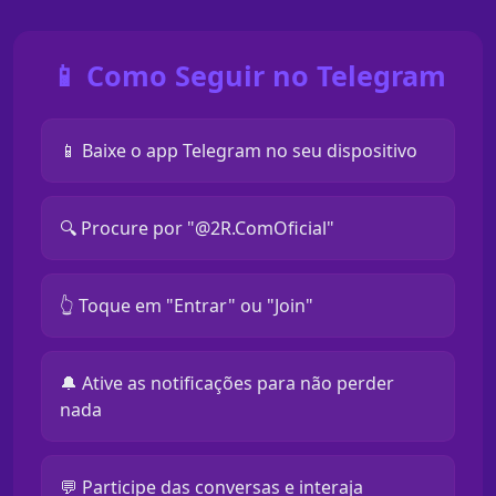
📱 Como Seguir no Telegram
📱 Baixe o app Telegram no seu dispositivo
🔍 Procure por "@2R.ComOficial"
👆 Toque em "Entrar" ou "Join"
🔔 Ative as notificações para não perder
nada
💬 Participe das conversas e interaja