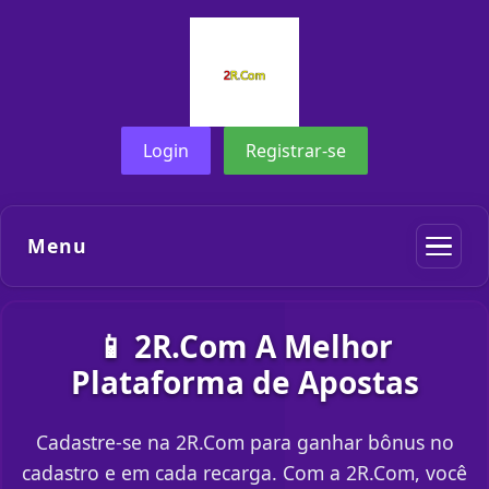
Login
Registrar-se
Menu
📱 2R.Com A Melhor
Plataforma de Apostas
Cadastre-se na 2R.Com para ganhar bônus no
cadastro e em cada recarga. Com a 2R.Com, você