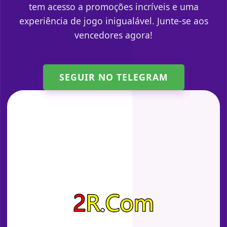
tem acesso a promoções incríveis e uma
experiência de jogo inigualável. Junte-se aos
vencedores agora!
SEGUIR NO TELEGRAM