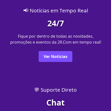
📢 Notícias em Tempo Real
24/7
Fique por dentro de todas as novidades,
promoções e eventos da 2R.Com em tempo real!
Ver Notícias
💬 Suporte Direto
Chat