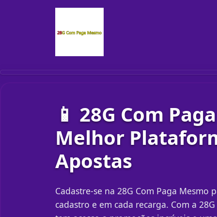
📱 28G Com Pag
Melhor Platafor
Apostas
Cadastre-se na 28G Com Paga Mesmo p
cadastro e em cada recarga. Com a 28