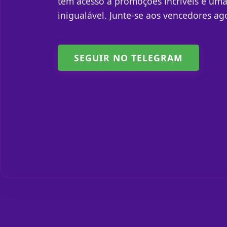
tem acesso a promoções incríveis e uma
inigualável. Junte-se aos vencedores ag
SEGUIR NO TELEGRAM