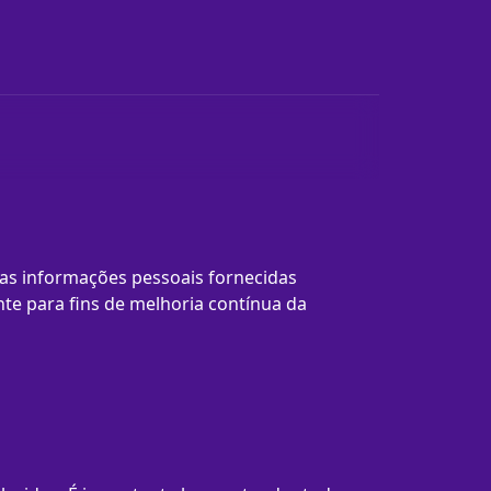
as informações pessoais fornecidas
te para fins de melhoria contínua da