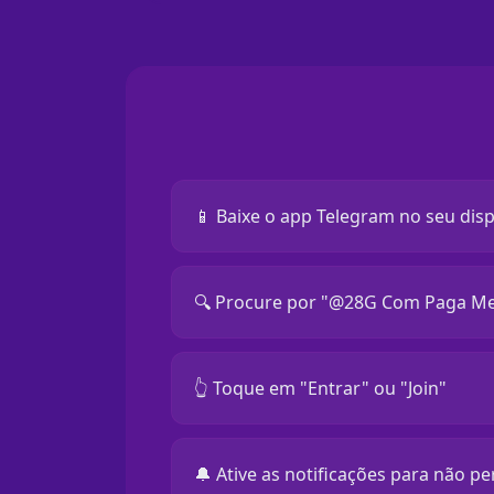
📱 Baixe o app Telegram no seu disp
🔍 Procure por "@28G Com Paga Me
👆 Toque em "Entrar" ou "Join"
🔔 Ative as notificações para não p