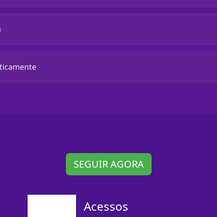
a
aticamente
SEGUIR AGORA
Acessos