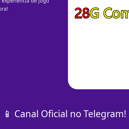
 experiência de jogo
ora!
📱 Canal Oficial no Telegram!