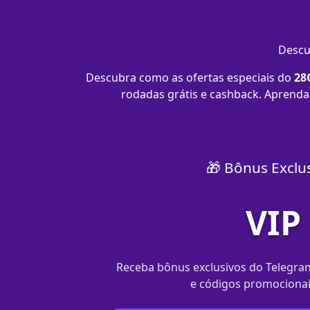
Descu
Descubra como as ofertas especiais do
28
rodadas grátis e cashback. Aprenda
🎁 Bônus Exclu
VIP
Receba bônus exclusivos do Telegra
e códigos promocionai