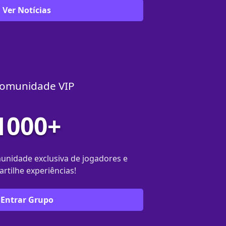
Ver Notícias
Comunidade VIP
1000+
unidade exclusiva de jogadores e
rtilhe experiências!
Entrar Grupo