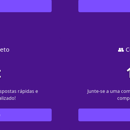
reto
👥 
t
espostas rápidas e
Junte-se a uma com
lizado!
compa
e