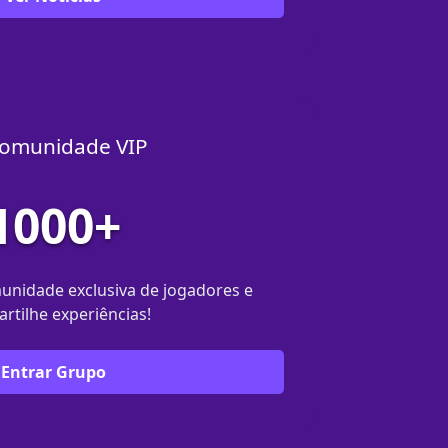
Comunidade VIP
1000+
unidade exclusiva de jogadores e
rtilhe experiências!
Entrar Grupo