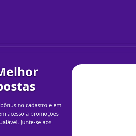
 Melhor
postas
 bônus no cadastro e em
tem acesso a promoções
ualável. Junte-se aos