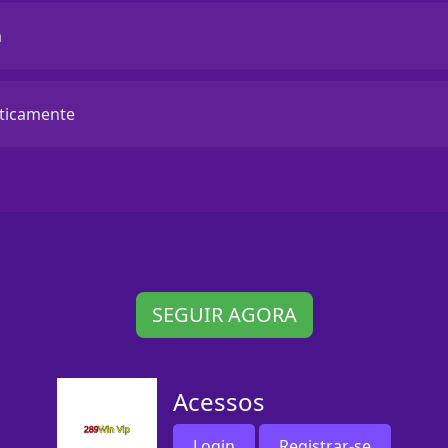
a
aticamente
SEGUIR AGORA
Acessos
Login
Registrar-se