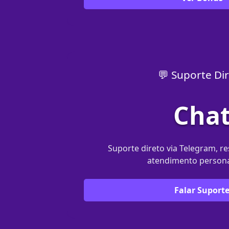
💬 Suporte Di
Cha
Suporte direto via Telegram, r
atendimento persona
Falar Suport