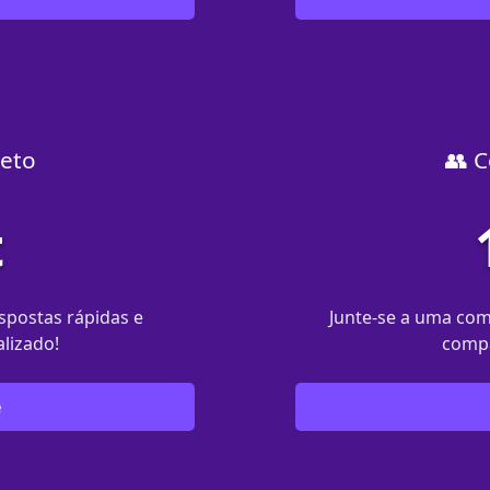
reto
👥 
t
espostas rápidas e
Junte-se a uma com
lizado!
compa
e