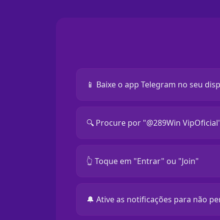
📱 Baixe o app Telegram no seu disp
🔍 Procure por "@289Win VipOficial
👆 Toque em "Entrar" ou "Join"
🔔 Ative as notificações para não p