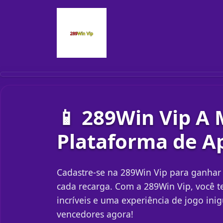
📱 289Win Vip A
Plataforma de A
Cadastre-se na 289Win Vip para ganhar
cada recarga. Com a 289Win Vip, você 
incríveis e uma experiência de jogo inig
vencedores agora!