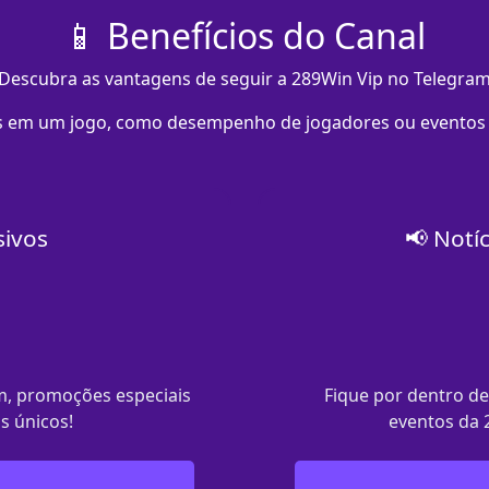
📱 Benefícios do Canal
Descubra as vantagens de seguir a 289Win Vip no Telegra
os em um jogo, como desempenho de jogadores ou eventos e
sivos
📢 Notí
m, promoções especiais
Fique por dentro d
s únicos!
eventos da 