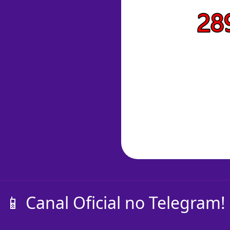
📱 Canal Oficial no Telegram!