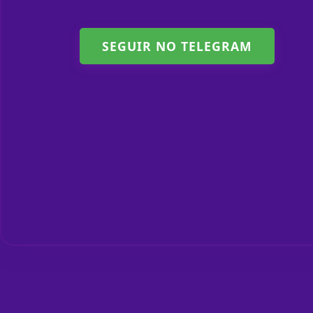
SEGUIR NO TELEGRAM