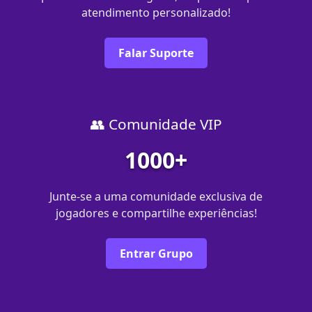
atendimento personalizado!
Falar Suporte
👥 Comunidade VIP
1000+
Junte-se a uma comunidade exclusiva de
jogadores e compartilhe experiências!
Entrar Grupo