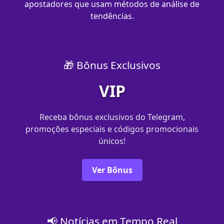
apostadores que usam métodos de análise de
tendências.
🎁 Bônus Exclusivos
VIP
Receba bônus exclusivos do Telegram,
promoções especiais e códigos promocionais
únicos!
Ver Bônus
📢 Notícias em Tempo Real