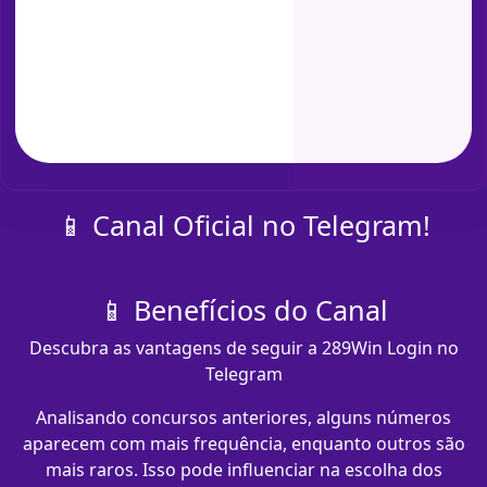
📱 Canal Oficial no Telegram!
📱 Benefícios do Canal
Descubra as vantagens de seguir a 289Win Login no
Telegram
Analisando concursos anteriores, alguns números
aparecem com mais frequência, enquanto outros são
mais raros. Isso pode influenciar na escolha dos