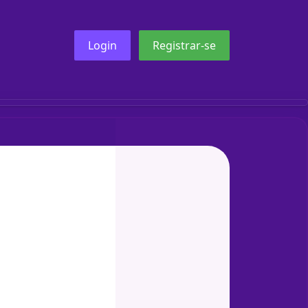
Login
Registrar-se