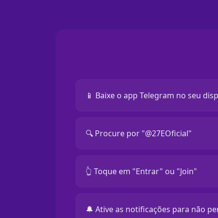
📱 Baixe o app Telegram no seu disp
🔍 Procure por "@27EOficial"
👆 Toque em "Entrar" ou "Join"
🔔 Ative as notificações para não p