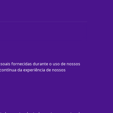
ssoais fornecidas durante o uso de nossos
 contínua da experiência de nossos