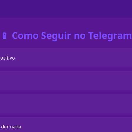
📱 Como Seguir no Telegram
ositivo
erder nada