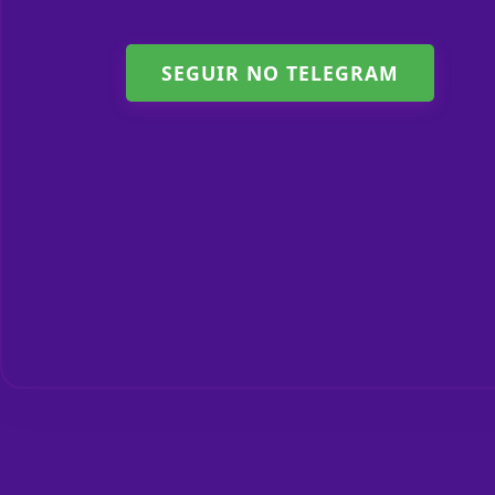
SEGUIR NO TELEGRAM