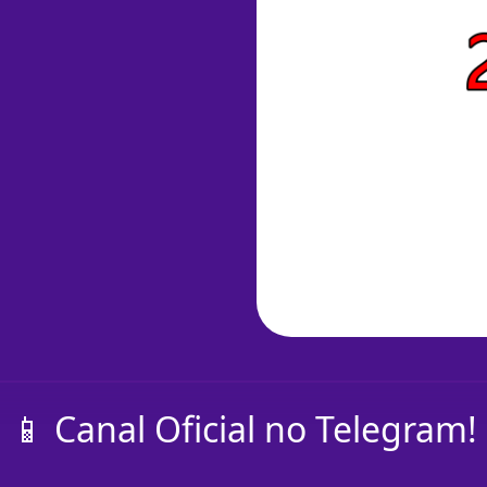
📱 Canal Oficial no Telegram!