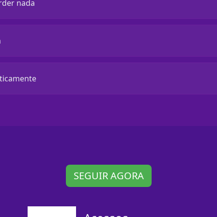
erder nada
a
aticamente
SEGUIR AGORA