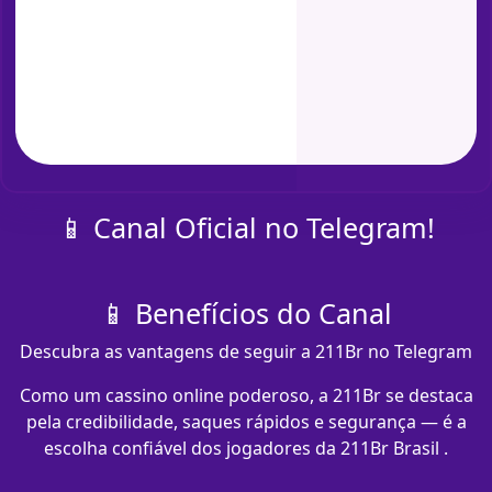
📱 Canal Oficial no Telegram!
📱 Benefícios do Canal
Descubra as vantagens de seguir a 211Br no Telegram
Como um cassino online poderoso, a 211Br se destaca
pela credibilidade, saques rápidos e segurança — é a
escolha confiável dos jogadores da 211Br Brasil .