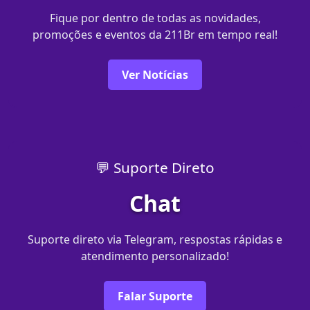
Fique por dentro de todas as novidades,
promoções e eventos da 211Br em tempo real!
Ver Notícias
💬 Suporte Direto
Chat
Suporte direto via Telegram, respostas rápidas e
atendimento personalizado!
Falar Suporte