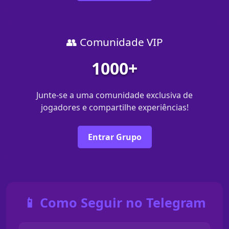
👥 Comunidade VIP
1000+
Junte-se a uma comunidade exclusiva de
jogadores e compartilhe experiências!
Entrar Grupo
📱 Como Seguir no Telegram