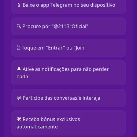
📱 Baixe o app Telegram no seu dispositivo
🔍 Procure por "@211BrOficial"
👆 Toque em "Entrar" ou "Join"
🔔 Ative as notificações para não perder
nada
💬 Participe das conversas e interaja
🎁 Receba bônus exclusivos
automaticamente