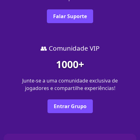
Falar Suporte
👥 Comunidade VIP
1000+
Junte-se a uma comunidade exclusiva de
jogadores e compartilhe experiências!
Entrar Grupo