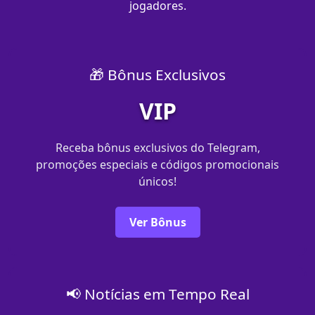
jogadores.
🎁 Bônus Exclusivos
VIP
Receba bônus exclusivos do Telegram,
promoções especiais e códigos promocionais
únicos!
Ver Bônus
📢 Notícias em Tempo Real