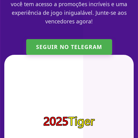
você tem acesso a promoções incríveis e uma
experiência de jogo inigualável. Junte-se aos
vencedores agora!
SEGUIR NO TELEGRAM