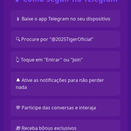
📱 Baixe o app Telegram no seu dispositivo
🔍 Procure por "@2025TigerOficial"
👆 Toque em "Entrar" ou "Join"
🔔 Ative as notificações para não perder
nada
💬 Participe das conversas e interaja
🎁 Receba bônus exclusivos