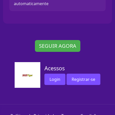
automaticamente
SEGUIR AGORA
Acessos
Login
Registrar-se