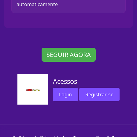
automaticamente
SEGUIR AGORA
Acessos
Login
Registrar-se