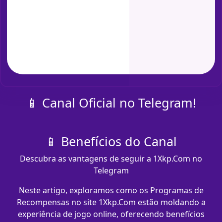
📱 Canal Oficial no Telegram!
📱 Benefícios do Canal
Descubra as vantagens de seguir a 1Xkp.Com no
Telegram
Neste artigo, exploramos como os Programas de
Recompensas no site 1Xkp.Com estão moldando a
experiência de jogo online, oferecendo benefícios