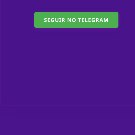
SEGUIR NO TELEGRAM