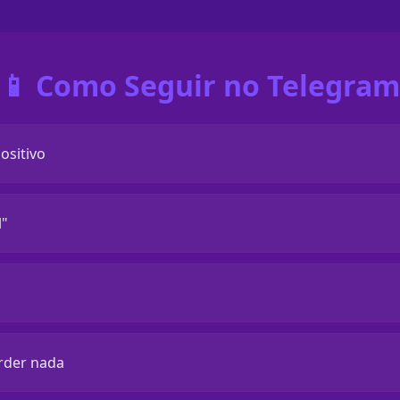
📱 Como Seguir no Telegram
ositivo
l"
erder nada