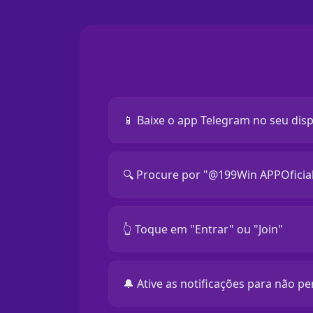
📱 Baixe o app Telegram no seu disp
🔍 Procure por "@199Win APPOficia
👆 Toque em "Entrar" ou "Join"
🔔 Ative as notificações para não p