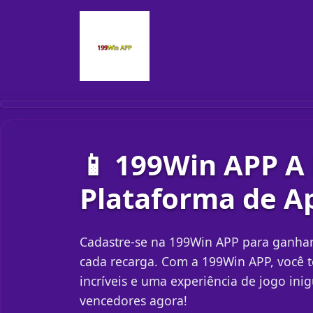
📱 199Win APP A
Plataforma de A
Cadastre-se na 199Win APP para ganha
cada recarga. Com a 199Win APP, você 
incríveis e uma experiência de jogo inig
vencedores agora!