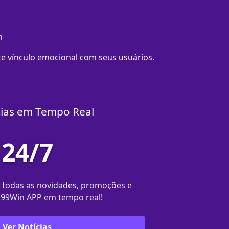
m
rte vínculo emocional com seus usuários.
cias em Tempo Real
24/7
e todas as novidades, promoções e
199Win APP em tempo real!
Ver Notícias