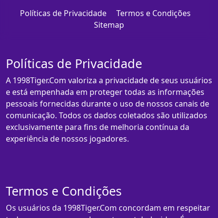
Políticas de Privacidade
Termos e Condições
Sitemap
Políticas de Privacidade
A 1998Tiger.Com valoriza a privacidade de seus usuários
e está empenhada em proteger todas as informações
pessoais fornecidas durante o uso de nossos canais de
comunicação. Todos os dados coletados são utilizados
exclusivamente para fins de melhoria contínua da
experiência de nossos jogadores.
Termos e Condições
Os usuários da 1998Tiger.Com concordam em respeitar