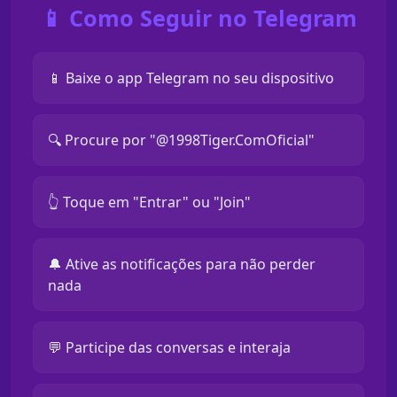
📱 Como Seguir no Telegram
📱 Baixe o app Telegram no seu dispositivo
🔍 Procure por "@1998Tiger.ComOficial"
👆 Toque em "Entrar" ou "Join"
🔔 Ative as notificações para não perder
nada
💬 Participe das conversas e interaja