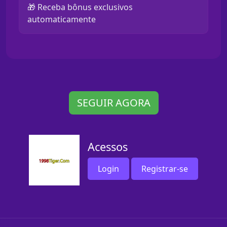
🎁 Receba bônus exclusivos
automaticamente
SEGUIR AGORA
Acessos
Login
Registrar-se