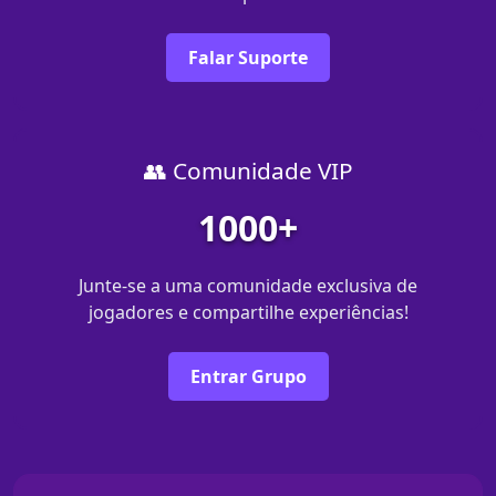
Falar Suporte
👥 Comunidade VIP
1000+
Junte-se a uma comunidade exclusiva de
jogadores e compartilhe experiências!
Entrar Grupo