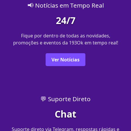
📢 Notícias em Tempo Real
24/7
Fique por dentro de todas as novidades,
promoções e eventos da 193Ok em tempo real!
Ver Notícias
💬 Suporte Direto
Chat
Suporte direto via Telegram, respostas rápidas e