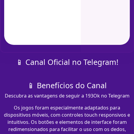
📱 Canal Oficial no Telegram!
📱 Benefícios do Canal
Descubra as vantagens de seguir a 193Ok no Telegram
Os jogos foram especialmente adaptados para
dispositivos móveis, com controles touch responsivos e
intuitivos. Os botões e elementos de interface foram
redimensionados para facilitar o uso com os dedos,