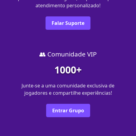
atendimento personalizado!
Falar Suporte
👥 Comunidade VIP
1000+
Junte-se a uma comunidade exclusiva de
jogadores e compartilhe experiências!
Entrar Grupo