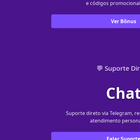
e códigos promocionai
Ver Bônus
💬 Suporte Di
Cha
Suporte direto via Telegram, r
atendimento persona
Falar Suport