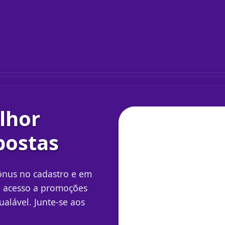
lhor
postas
ônus no cadastro e em
m acesso a promoções
ualável. Junte-se aos