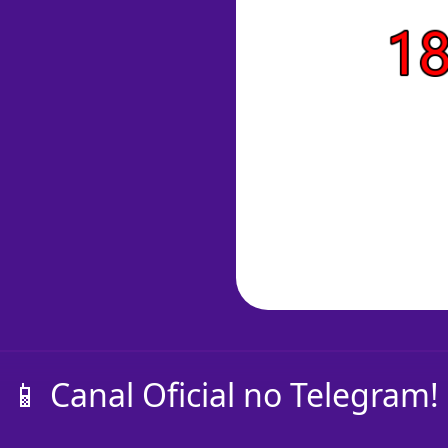
📱 Canal Oficial no Telegram!