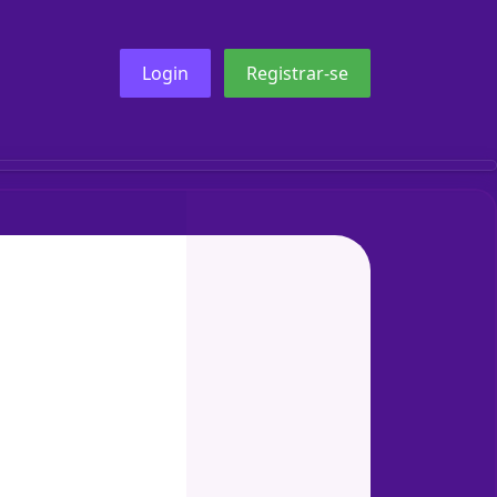
Login
Registrar-se