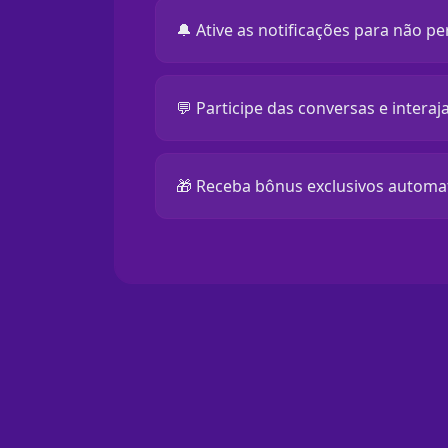
🔔 Ative as notificações para não p
💬 Participe das conversas e interaj
🎁 Receba bônus exclusivos autom