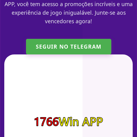
APP, você tem acesso a promoções incríveis e uma
experiência de jogo inigualável. Junte-se aos
vencedores agora!
SEGUIR NO TELEGRAM