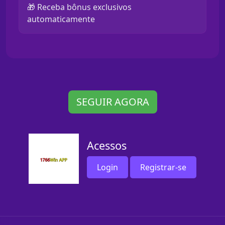
🎁 Receba bônus exclusivos
automaticamente
SEGUIR AGORA
Acessos
Login
Registrar-se