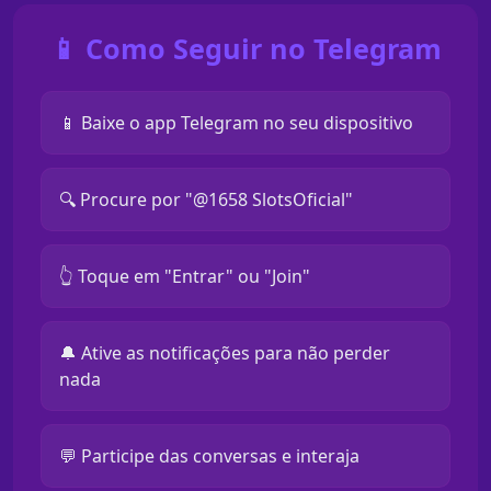
📱 Como Seguir no Telegram
📱 Baixe o app Telegram no seu dispositivo
🔍 Procure por "@1658 SlotsOficial"
👆 Toque em "Entrar" ou "Join"
🔔 Ative as notificações para não perder
nada
💬 Participe das conversas e interaja