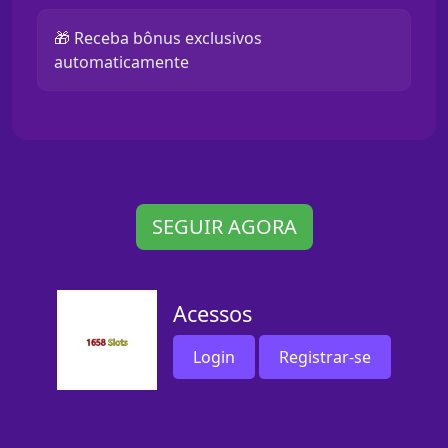
🎁 Receba bônus exclusivos
automaticamente
SEGUIR AGORA
Acessos
Login
Registrar-se