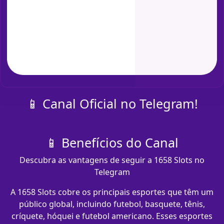
📱 Canal Oficial no Telegram!
📱 Benefícios do Canal
Descubra as vantagens de seguir a 1658 Slots no
Telegram
A 1658 Slots cobre os principais esportes que têm um
público global, incluindo futebol, basquete, tênis,
críquete, hóquei e futebol americano. Esses esportes