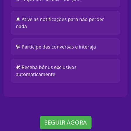
🔔 Ative as notificações para não perder
nada
💬 Participe das conversas e interaja
🎁 Receba bônus exclusivos
automaticamente
SEGUIR AGORA