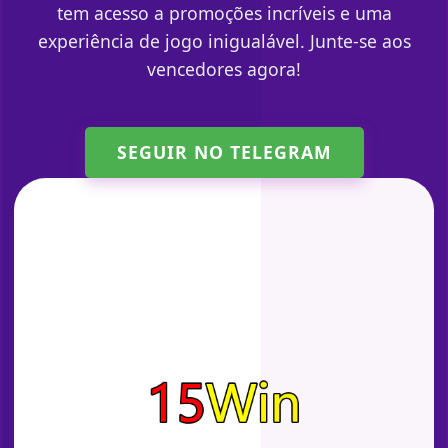
tem acesso a promoções incríveis e uma
experiência de jogo inigualável. Junte-se aos
vencedores agora!
SEGUIR NO TELEGRAM