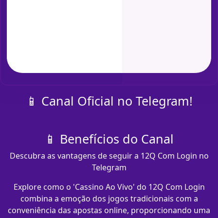
📱 Canal Oficial no Telegram!
📱 Benefícios do Canal
Descubra as vantagens de seguir a 12Q Com Login no
Telegram
Explore como o 'Cassino Ao Vivo' do 12Q Com Login
combina a emoção dos jogos tradicionais com a
conveniência das apostas online, proporcionando uma