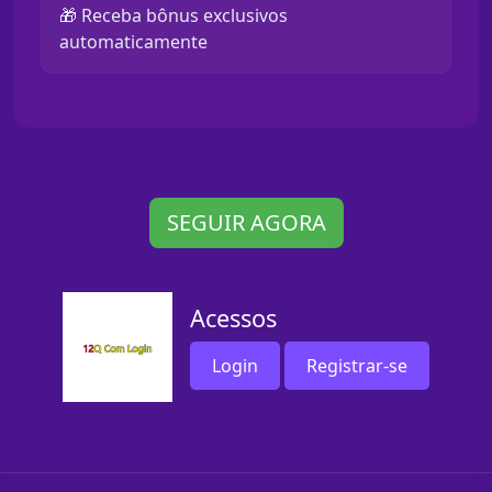
🎁 Receba bônus exclusivos
automaticamente
SEGUIR AGORA
Acessos
Login
Registrar-se