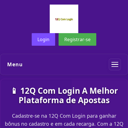
Login
Registrar-se
Menu
📱 12Q Com Login A Melhor
Plataforma de Apostas
Cadastre-se na 12Q Com Login para ganhar
bônus no cadastro e em cada recarga. Com a 12Q