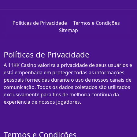
Políticas de Privacidade
Termos e Condições
Sitemap
Políticas de Privacidade
A 11KK Casino valoriza a privacidade de seus usuários e
está empenhada em proteger todas as informações
pessoais fornecidas durante o uso de nossos canais de
comunicação. Todos os dados coletados são utilizados
exclusivamente para fins de melhoria contínua da
experiência de nossos jogadores.
Termos e Condições