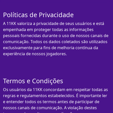
Políticas de Privacidade
A 11KK valoriza a privacidade de seus usuários e está
empenhada em proteger todas as informações
pessoais fornecidas durante o uso de nossos canais de
comunicação. Todos os dados coletados são utilizados
exclusivamente para fins de melhoria contínua da
experiência de nossos jogadores.
Termos e Condições
Os usuários da 11KK concordam em respeitar todas as
regras e regulamentos estabelecidos. É importante ler
e entender todos os termos antes de participar de
nossos canais de comunicação. A violação destes