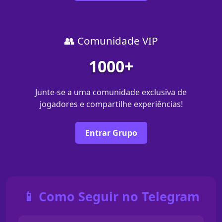
👥 Comunidade VIP
1000+
Junte-se a uma comunidade exclusiva de
jogadores e compartilhe experiências!
Entrar Grupo
📱 Como Seguir no Telegram