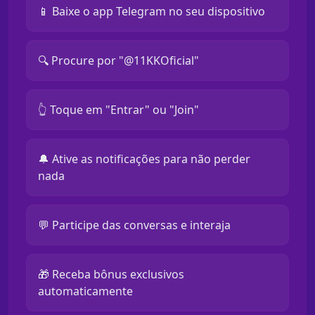
📱 Baixe o app Telegram no seu dispositivo
🔍 Procure por "@11KKOficial"
👆 Toque em "Entrar" ou "Join"
🔔 Ative as notificações para não perder
nada
💬 Participe das conversas e interaja
🎁 Receba bônus exclusivos
automaticamente