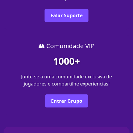
Falar Suporte
👥 Comunidade VIP
1000+
Junte-se a uma comunidade exclusiva de
jogadores e compartilhe experiências!
Entrar Grupo