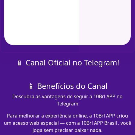
📱 Canal Oficial no Telegram!
📱 Benefícios do Canal
Descubra as vantagens de seguir a 10Brl APP no
Telegram
Para melhorar a experiência online, a 10Brl APP criou
um acesso web especial — com a 10Brl APP Brasil , você
joga sem precisar baixar nada.