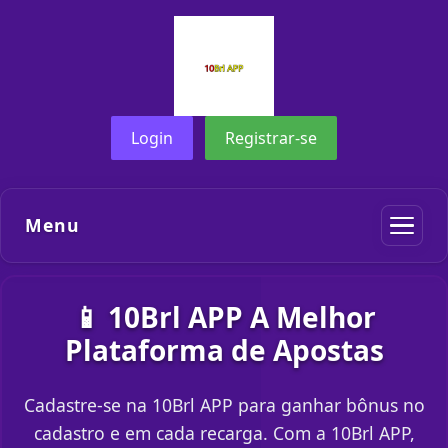
Login
Registrar-se
Menu
📱 10Brl APP A Melhor
Plataforma de Apostas
Cadastre-se na 10Brl APP para ganhar bônus no
cadastro e em cada recarga. Com a 10Brl APP,