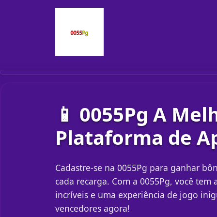
📱 0055Pg A Mel
Plataforma de A
Cadastre-se na 0055Pg para ganhar bôn
cada recarga. Com a 0055Pg, você tem 
incríveis e uma experiência de jogo inig
vencedores agora!