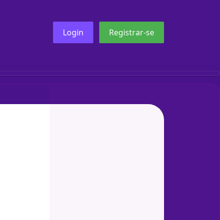
Login
Registrar-se