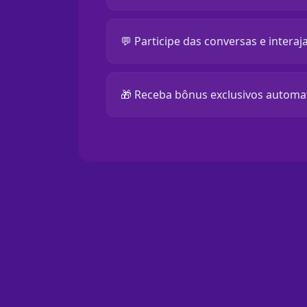
💬 Participe das conversas e interaj
🎁 Receba bônus exclusivos autom