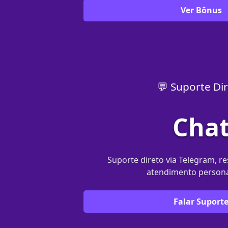
Ver Bônus
💬 Suporte Di
Cha
Suporte direto via Telegram, r
atendimento persona
Falar Suport