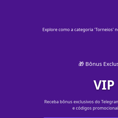
Explore como a categoria 'Torneios' 
🎁 Bônus Exclu
VIP
Receba bônus exclusivos do Telegra
e códigos promocionai